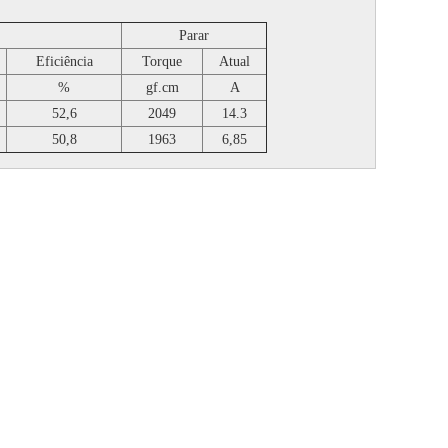
Parar
Eficiência
Torque
Atual
%
gf.cm
A
52,6
2049
14.3
50,8
1963
6,85