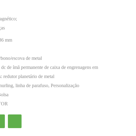
agnético;
ças
36 mm
rbono/escova de metal
o dc de ímã permanente de caixa de engrenagens em
s:
redutor planetário de metal
urling, linha de parafuso, Personalização
Bolsa
TOR