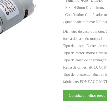
codificador
- Tamanho: Φ36* L TBD;
- Eixo: Φ8mm D-cut 1mm;
- Codificador: Codificador m
- quantidade mínima: 500 pe
Diâmetro do caso do motor:
forma do caso do motor:
l
Tipo de pincel:
Escova de ca
Tipo de motor:
motor elétric
miniatura
Tipo de caixa de engrenagen
forma de driveshaft:
D, O, Kn
Tipo de rolamento:
Bucha / 
fabricante:
FONEACC MO
Obtenha o melhor preço