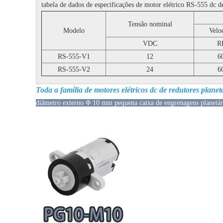
tabela de dados de especificações de motor elétrico RS-555 dc 
Tensão nominal
Modelo
Velo
VDC
R
RS-555-V1
12
6
RS-555-V2
24
6
Toda a família de motores elétricos dc de redutores planet
diâmetro externo Φ 10 mm pequena caixa de engrenagens planetária