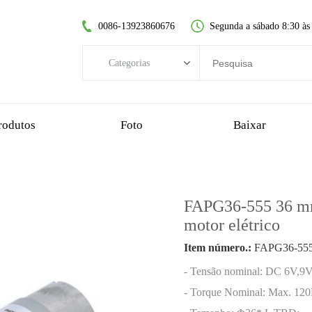
0086-13923860676
Segunda a sábado 8:30 às
Categorias
Categorias
motor DC sem escovas
rodutos
Foto
Baixar
motor dc sem núcleo
motorredutor de dentes retos
motor dc escovado
FAPG36-555 36 mm 
motor sem escova sem núcleo
motor elétrico
motorredutor planetário
Item número.:
FAPG36-55
motorredutor de plástico
- Tensão nominal: DC 6V,9
motorredutor sem-fim
- Torque Nominal: Max. 12