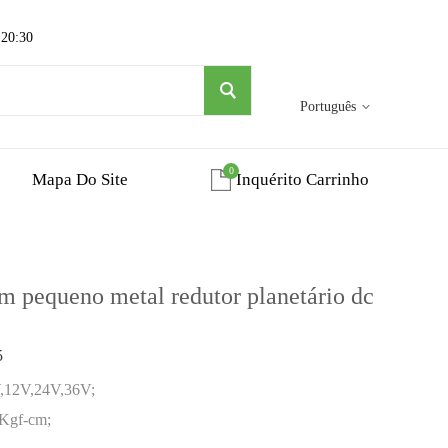
 20:30
Português
0
Mapa Do Site
Inquérito Carrinho
pequeno metal redutor planetário dc
5
V,12V,24V,36V;
0Kgf-cm;