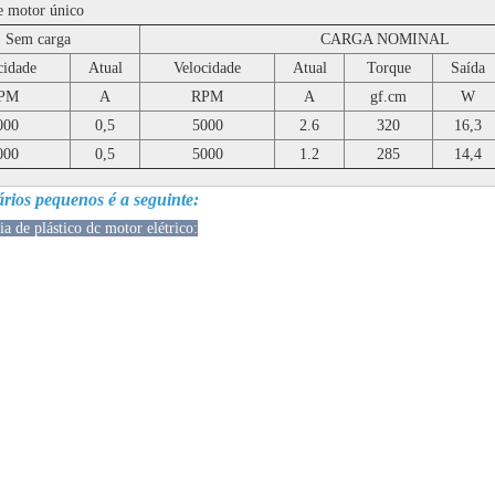
de motor único
Sem carga
CARGA NOMINAL
cidade
Atual
Velocidade
Atual
Torque
Saída
PM
A
RPM
A
gf.cm
W
000
0,5
5000
2.6
320
16,3
000
0,5
5000
1.2
285
14,4
ários pequenos é a seguinte:
 de plástico dc motor elétrico: