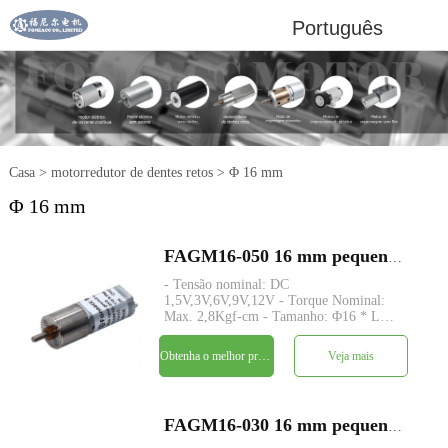
Português
Casa
>
motorredutor de dentes retos
>
Φ 16 mm
Φ 16 mm
FAGM16-050 16 mm pequeno redutor de dentes retos dc motor elétrico
- Tensão nominal: DC
1,5V,3V,6V,9V,12V - Torque Nominal:
Max. 2,8Kgf-cm - Tamanho: Φ16 * L
TBD - Eixo: Φ3mm D-cut 0.5mm, M3,
M4, personalizado - Codificador:
Obtenha o melhor preço
Veja mais
Codificador magnético disponível -
quantidade mínima: 500 peças
FAGM16-030 16 mm pequeno redutor de dentes retos dc motor elétrico