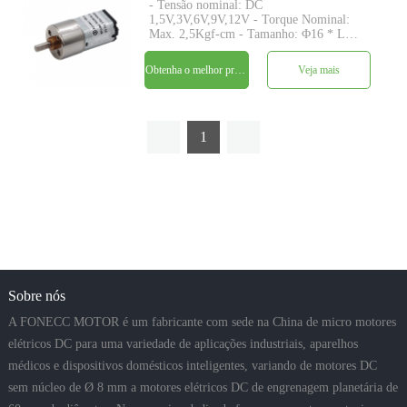
- Tensão nominal: DC
1,5V,3V,6V,9V,12V - Torque Nominal:
Max. 2,5Kgf-cm - Tamanho: Φ16 * L
TBD - Eixo: Φ3mm D-cut 0.5mm, M3,
M4, personalizado - Codificador:
Obtenha o melhor preço
Veja mais
Codificador magnético disponível -
quantidade mínima: 500 peças
1
Sobre nós
A FONECC MOTOR é um fabricante com sede na China de micro motores
elétricos DC para uma variedade de aplicações industriais, aparelhos
médicos e dispositivos domésticos inteligentes, variando de motores DC
sem núcleo de Ø 8 mm a motores elétricos DC de engrenagem planetária de