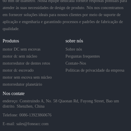
60 mm de diâmetro. Nossa equipe dedicada fornece respostas pontuais para
atender às suas necessidades de design de produto. Nós nos concentramos
em fornecer soluções ideais para nossos clientes por meio de suporte de
aplicação e engenharia e garantindo processos e padrões de fabricação de
qualidade.
Produtos
sobre nós
motor DC sem escovas
Sobre nós
motor dc sem núcleo
Perguntas frequentes
motorredutor de dentes retos
Contate-Nos
motor dc escovado
Políticas de privacidade da empresa
motor sem escova sem núcleo
motorredutor planetário
Nos contate
endereço: Construindo A, No. 58 Qiaonan Rd, Fuyong Street, Bao um
distrito. Shenzhen, China
Telefone: 0086-13923860676
E-mail:
sales@foneacc.com