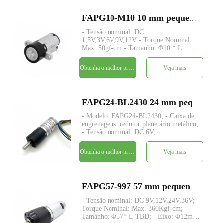
FAPG10-M10 10 mm pequeno plástico redutor planetário dc motor elétrico
- Tensão nominal: DC
1,5V,3V,6V,9V,12V - Torque Nominal:
Max. 50gf-cm - Tamanho: Φ10 * L
10mm - Eixo: +; Corte em D; pinhão -
Codificador: Codificador magnético -
Obtenha o melhor preço
Veja mais
quantidade mínima: 500 peças
FAPG24-BL2430 24 mm pequeno metal redutor planetário dc motor elétrico
- Modelo: FAPG24-BL2430; - Caixa de
engrenagens: redutor planetário metálico;
- Tensão nominal: DC 6V,
9V,12V,24V,36V; - Torque Nominal:
Max. 15Kgf-cm; - Tamanho: Φ24* L
Obtenha o melhor preço
Veja mais
TBD; - Eixo: eixo de transmissão
concêntrico, Φ6mm D-cut 0,5mm,
personalizado;
FAPG57-997 57 mm pequeno metal redutor planetário dc motor elétrico
- Tensão nominal: DC 9V,12V,24V,36V; -
Torque Nominal: Max. 360Kgf-cm; -
Tamanho: Φ57* L TBD; - Eixo: Φ12mm