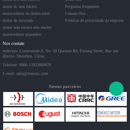
motor dc sem núcleo
Perguntas frequentes
motorredutor de dentes retos
Contate-Nos
motor dc escovado
Políticas de privacidade da empresa
motor sem escova sem núcleo
motorredutor planetário
Nos contate
endereço: Construindo A, No. 58 Qiaonan Rd, Fuyong Street, Bao um
distrito. Shenzhen, China
Telefone: 0086-13923860676
E-mail:
sales@foneacc.com
Nossos parceiros