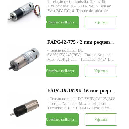
1. relação de transmissão: 3,7-3736;
2.Velocidade: 10-1500 RPM; 3.Tensão:
3V a 24V DC; 4. Torque de saída: de
5kg.cm~150kg.cm; 5. Estrutura da
engrenagem planetária com eixo motor
Obtenha o melhor preço
Veja mais
concêntrico; 6.Large e baixo ruído;
7.Codificador: Codifi
FAPG42-775 42 mm pequeno metal redutor planetário dc motor elétrico
- Tensão nominal: DC
6V,9V,12V,24V,36V; - Torque Nominal:
Max. 320Kgf-cm; - Tamanho: Φ42* L
TBD; - Eixo: Φ8mm D-cut 1mm; -
Encoder: Encoder magnético/óptico; -
Obtenha o melhor preço
Veja mais
quantidade mínima: 500 peças
FAPG16-1625R 16 mm pequeno metal redutor planetário dc motor elétrico
- Tensão nominal: DC 3V,6V,9V,12V,24V
- Torque Nominal: Max. 3,5Kgf-cm -
Tamanho: Φ16 * L TBD - Eixo: Φ3mm
D-cut 0,5mm - Codificador: Codificador
magnético - quantidade mínima: 500
Obtenha o melhor preço
Veja mais
peças