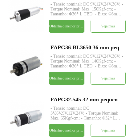
- Tensão nominal: DC 9V,12V,24V,36V; -
Torque Nominal: Max. 150Kgf-cm; -
Tamanho: Φ36* L TBD; - Eixo: Φ8mm
D-cut 1mm; - Controle: Driver embutido
/W hall sensor; - quantidade mínima: 500
Obtenha o melhor preço
Veja mais
peças
FAPG36-BL3650 36 mm pequeno metal redutor planetário dc motor elétrico
- Tensão nominal: DC 9V,12V,24V,36V; -
Torque Nominal: Max. 140Kgf-cm; -
Tamanho: Φ36* L TBD; - Eixo: Φ8mm
D-cut 1mm; - Controle: Placa de driver
integrada com sensores de hall; -
Obtenha o melhor preço
Veja mais
quantidade mínima: 500 peças
FAPG32-545 32 mm pequeno metal redutor planetário dc motor elétrico
- Tensão nominal: DC
3V,6V,9V,12V,24V; - Torque Nominal:
Max. 65Kgf-cm; - Tamanho: Φ32* L
TBD; - Eixo: Φ6mm D-cut 1mm; -
Codificador: Codificador magnético; -
Obtenha o melhor preço
Veja mais
quantidade mínima: 500 peças