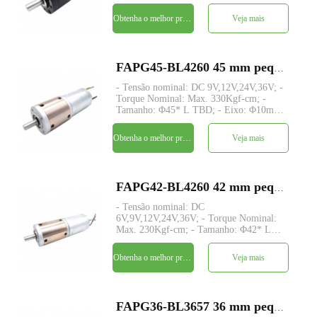
D-cut 4mm, personalizado; - Codificador:
Codificador magnético; - quantidade
Obtenha o melhor preço
Veja mais
mínima: 500 peças
FAPG45-BL4260 45 mm pequeno metal redutor planetário dc motor elétrico
- Tensão nominal: DC 9V,12V,24V,36V; -
Torque Nominal: Max. 330Kgf-cm; -
Tamanho: Φ45* L TBD; - Eixo: Φ10mm
D-cut 2mm; - Controle: Placa de driver
integrada com sensores de hall; -
Obtenha o melhor preço
Veja mais
quantidade mínima: 500 peças
FAPG42-BL4260 42 mm pequeno metal redutor planetário dc motor elétrico
- Tensão nominal: DC
6V,9V,12V,24V,36V; - Torque Nominal:
Max. 230Kgf-cm; - Tamanho: Φ42* L
TBD; - Eixo: Φ8mm D-cut 1mm; -
Controle: Placa de driver integrada com
Obtenha o melhor preço
Veja mais
sensores de hall; - quantidade mínima:
500 peças
FAPG36-BL3657 36 mm pequeno metal redutor planetário dc motor elétrico