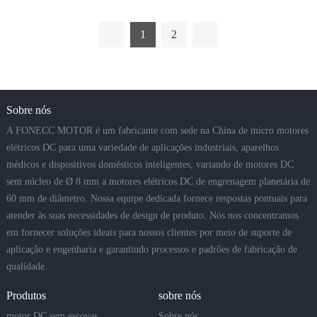
1
2
Sobre nós
A FONECC MOTOR é um fabricante com sede na China de micro motores
elétricos DC para uma variedade de aplicações industriais, aparelhos
médicos e dispositivos domésticos inteligentes, variando de motores DC
sem núcleo de Ø 8 mm a motores elétricos DC de engrenagem planetária de
60 mm de diâmetro. Nossa equipe dedicada fornece respostas pontuais para
atender às suas necessidades de design de produto. Nós nos concentramos
em fornecer soluções ideais para nossos clientes por meio de suporte de
aplicação e engenharia e garantindo processos e padrões de fabricação de
qualidade.
Produtos
sobre nós
motor DC sem escovas
Sobre nós