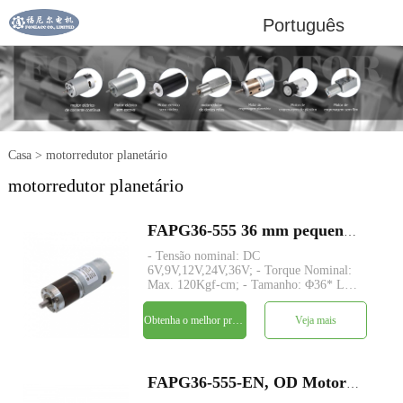
Português
Casa
>
motorredutor planetário
motorredutor planetário
FAPG36-555 36 mm pequeno metal redutor planetário dc motor elétrico
- Tensão nominal: DC
6V,9V,12V,24V,36V; - Torque Nominal:
Max. 120Kgf-cm; - Tamanho: Φ36* L
TBD; - Eixo: Φ8mm D-cut 1mm; -
Codificador: Codificador magnético; -
Obtenha o melhor preço
Veja mais
quantidade mínima: 500 peças
FAPG36-555-EN, OD Motor DC de ímã permanente de engrenagem planetária de 36 mm com codificador magnético