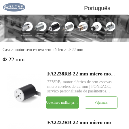
Português
Casa
>
motor sem escova sem núcleo
>
Φ 22 mm
Φ 22 mm
FA2238RB 22 mm micro motor elétrico brushless dc sem núcleo
2238RB, motor elétrico dc sem escovas
micro coreless de 22 mm | FONEACC,
serviço personalizado de parâmetros
disponível.
Obtenha o melhor preço
Veja mais
FA2232RB 22 mm micro motor elétrico brushless dc sem núcleo