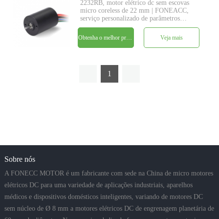
2232RB, motor elétrico dc sem escovas
micro coreless de 22 mm | FONEACC,
serviço personalizado de parâmetros
disponível.
Obtenha o melhor preço
Veja mais
1
Sobre nós
A FONECC MOTOR é um fabricante com sede na China de micro motores
elétricos DC para uma variedade de aplicações industriais, aparelhos
médicos e dispositivos domésticos inteligentes, variando de motores DC
sem núcleo de Ø 8 mm a motores elétricos DC de engrenagem planetária de