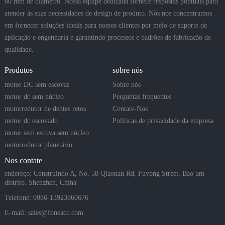
60 mm de diâmetro. Nossa equipe dedicada fornece respostas pontuais para
atender às suas necessidades de design de produto. Nós nos concentramos
em fornecer soluções ideais para nossos clientes por meio de suporte de
aplicação e engenharia e garantindo processos e padrões de fabricação de
qualidade.
Produtos
sobre nós
motor DC sem escovas
Sobre nós
motor dc sem núcleo
Perguntas frequentes
motorredutor de dentes retos
Contate-Nos
motor dc escovado
Políticas de privacidade da empresa
motor sem escova sem núcleo
motorredutor planetário
Nos contate
endereço: Construindo A, No. 58 Qiaonan Rd, Fuyong Street, Bao um
distrito. Shenzhen, China
Telefone: 0086-13923860676
E-mail:
sales@foneacc.com