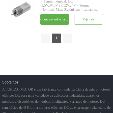
- Tensão nominal: DC
1,5V,3V,6V,9V,12V,24V - Torque
Nominal: Max. 3,2Kgf-cm - Tamanho:
Φ20* L TBD - Eixo: Φ4mm D-cut
0,5mm, M4, personalizado - Codificador:
Obtenha o melhor preço
Veja mais
Codificador magnético disponível -
quantidade mínima: 500 peças
1
Sobre nós
A FONECC MOTOR é um fabricante com sede na China de micro motores
elétricos DC para uma variedade de aplicações industriais, aparelhos
médicos e dispositivos domésticos inteligentes, variando de motores DC
sem núcleo de Ø 8 mm a motores elétricos DC de engrenagem planetária de