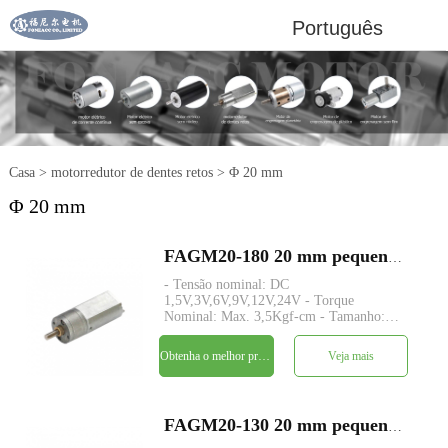
Português
Casa
>
motorredutor de dentes retos
>
Φ 20 mm
Φ 20 mm
FAGM20-180 20 mm pequeno redutor de dentes retos dc motor elétrico
- Tensão nominal: DC
1,5V,3V,6V,9V,12V,24V - Torque
Nominal: Max. 3,5Kgf-cm - Tamanho:
Φ20* L TBD - Eixo: Φ4mm D-cut
0,5mm, M4, personalizado - Codificador:
Obtenha o melhor preço
Veja mais
Codificador magnético disponível -
quantidade mínima: 500 peças
FAGM20-130 20 mm pequeno redutor de dentes retos dc motor elétrico