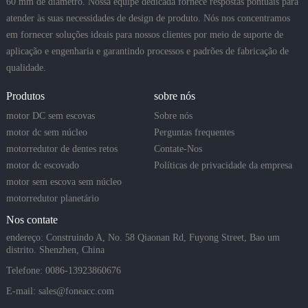
60 mm de diâmetro. Nossa equipe dedicada fornece respostas pontuais para
atender às suas necessidades de design de produto. Nós nos concentramos
em fornecer soluções ideais para nossos clientes por meio de suporte de
aplicação e engenharia e garantindo processos e padrões de fabricação de
qualidade.
Produtos
sobre nós
motor DC sem escovas
Sobre nós
motor dc sem núcleo
Perguntas frequentes
motorredutor de dentes retos
Contate-Nos
motor dc escovado
Políticas de privacidade da empresa
motor sem escova sem núcleo
motorredutor planetário
Nos contate
endereço: Construindo A, No. 58 Qiaonan Rd, Fuyong Street, Bao um
distrito. Shenzhen, China
Telefone: 0086-13923860676
E-mail:
sales@foneacc.com