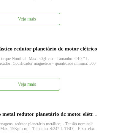
Veja mais
ico redutor planetário dc motor elétrico
 Torque Nominal: Max. 50gf-cm - Tamanho: Φ10 * L
icador: Codificador magnético - quantidade mínima: 500
Veja mais
FAPG24-BL2430 24 mm pequeno metal redutor planetário dc motor elétrico
agens: redutor planetário metálico; - Tensão nominal:
 Max. 15Kgf-cm; - Tamanho: Φ24* L TBD; - Eixo: eixo