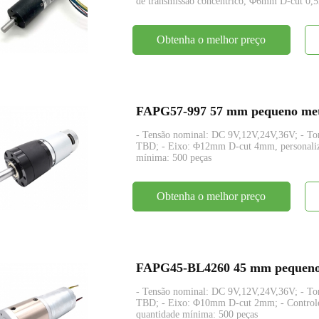
de transmissão concêntrico, Φ6mm D-cut 0,5
Obtenha o melhor preço
FAPG57-997 57 mm pequeno metal
- Tensão nominal: DC 9V,12V,24V,36V; - T
TBD; - Eixo: Φ12mm D-cut 4mm, personalizad
mínima: 500 peças
Obtenha o melhor preço
- Tensão nominal: DC 9V,12V,24V,36V; - T
TBD; - Eixo: Φ10mm D-cut 2mm; - Controle: P
quantidade mínima: 500 peças