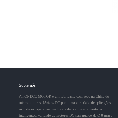
Sobre nós
A FONECC MOTOR é um fabricante com sede na China de
micro motores elétricos DC para uma variedade de aplicações
industriais, aparelhos médicos e dispositivos domésticos
inteligentes, variando de motores DC sem núcleo de Ø 8 mm a