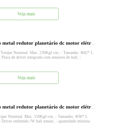
Veja mais
FAPG42-BL4260 42 mm pequeno metal redutor planetário dc motor elétrico
- Torque Nominal: Max. 230Kgf-cm; - Tamanho: Φ42* L
aca de driver integrada com sensores de hall; -
Veja mais
FAPG36-BL3657 36 mm pequeno metal redutor planetário dc motor elétrico
orque Nominal: Max. 150Kgf-cm; - Tamanho: Φ36* L
Driver embutido /W hall sensor; - quantidade mínima: