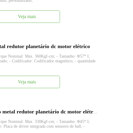
mm, personalizado;
Veja mais
 redutor planetário dc motor elétrico
orque Nominal: Max. 360Kgf-cm; - Tamanho: Φ57* L
o; - Codificador: Codificador magnético; - quantidade
Veja mais
FAPG45-BL4260 45 mm pequeno metal redutor planetário dc motor elétrico
orque Nominal: Max. 330Kgf-cm; - Tamanho: Φ45* L
laca de driver integrada com sensores de hall; -