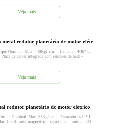
Veja mais
FAPG36-BL3650 36 mm pequeno metal redutor planetário dc motor elétrico
orque Nominal: Max. 140Kgf-cm; - Tamanho: Φ36* L
aca de driver integrada com sensores de hall; -
Veja mais
 redutor planetário dc motor elétrico
 Torque Nominal: Max. 65Kgf-cm; - Tamanho: Φ32* L
r: Codificador magnético; - quantidade mínima: 500