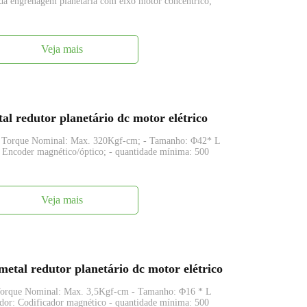
da engrenagem planetária com eixo motor concêntrico;
Veja mais
 redutor planetário dc motor elétrico
- Torque Nominal: Max. 320Kgf-cm; - Tamanho: Φ42* L
ncoder magnético/óptico; - quantidade mínima: 500
Veja mais
al redutor planetário dc motor elétrico
Torque Nominal: Max. 3,5Kgf-cm - Tamanho: Φ16 * L
r: Codificador magnético - quantidade mínima: 500