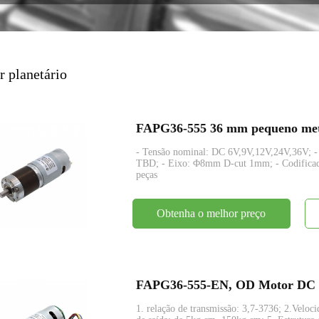
codificador
r planetário
FAPG36-555 36 mm pequeno metal
- Tensão nominal: DC 6V,9V,12V,24V,36V; 
TBD; - Eixo: Φ8mm D-cut 1mm; - Codificado
peças
Obtenha o melhor preço
1. relação de transmissão: 3,7-3736; 2.Vel