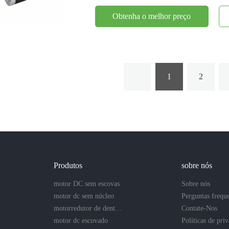
Obtenha o melhor preço
1
2
Produtos
sobre nós
motor DC sem escovas
Sobre nós
motor dc sem núcleo
Perguntas frequ
motorredutor de dentes retos
Contate-Nos
motor dc escovado