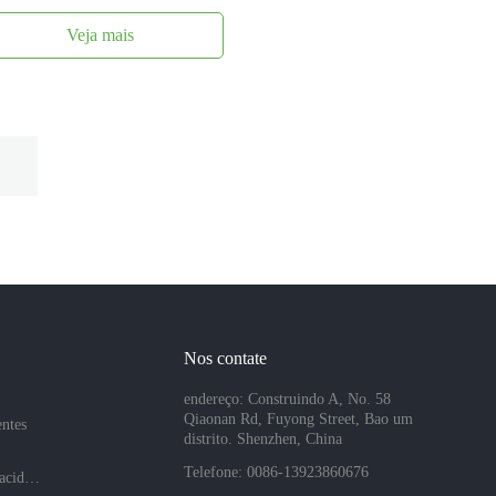
Veja mais
Nos contate
endereço: Construindo A, No. 58
Qiaonan Rd, Fuyong Street, Bao um
entes
distrito. Shenzhen, China
Telefone: 0086-13923860676
Políticas de privacidade da empresa