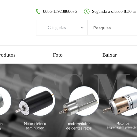
0086-13923860676
Segunda a sábado 8:30 às
Categorias
Categorias
motor DC sem escovas
rodutos
Foto
Baixar
motor dc sem núcleo
motorredutor de dentes retos
motor dc escovado
motor sem escova sem núcleo
motorredutor planetário
motorredutor de plástico
motorredutor sem-fim