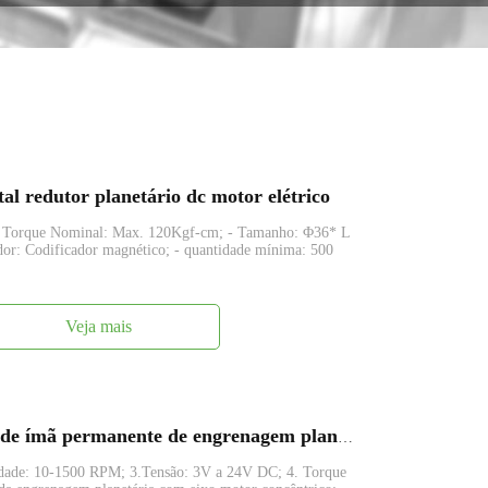
 redutor planetário dc motor elétrico
- Torque Nominal: Max. 120Kgf-cm; - Tamanho: Φ36* L
r: Codificador magnético; - quantidade mínima: 500
Veja mais
FAPG36-555-EN, OD Motor DC de ímã permanente de engrenagem planetária de 36 mm com codificador magnético
ocidade: 10-1500 RPM; 3.Tensão: 3V a 24V DC; 4. Torque