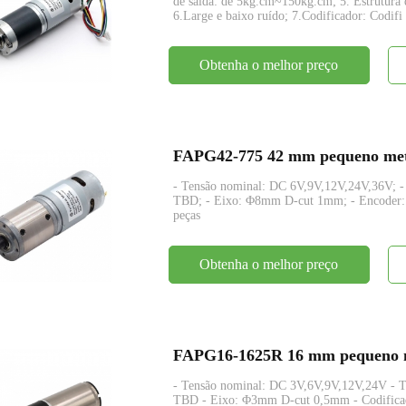
de saída: de 5kg.cm~150kg.cm; 5. Estrutura 
6.Large e baixo ruído; 7.Codificador: Codifi
Obtenha o melhor preço
FAPG42-775 42 mm pequeno metal
- Tensão nominal: DC 6V,9V,12V,24V,36V; 
TBD; - Eixo: Φ8mm D-cut 1mm; - Encoder: E
peças
Obtenha o melhor preço
FAPG16-1625R 16 mm pequeno met
- Tensão nominal: DC 3V,6V,9V,12V,24V - 
TBD - Eixo: Φ3mm D-cut 0,5mm - Codificado