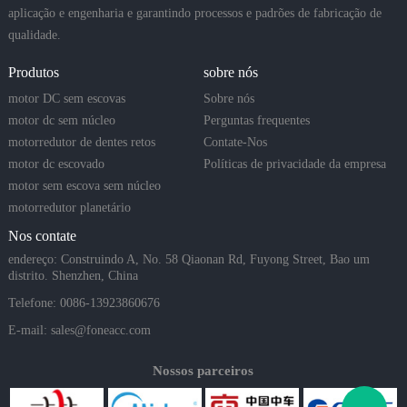
aplicação e engenharia e garantindo processos e padrões de fabricação de
qualidade.
Produtos
sobre nós
motor DC sem escovas
Sobre nós
motor dc sem núcleo
Perguntas frequentes
motorredutor de dentes retos
Contate-Nos
motor dc escovado
Políticas de privacidade da empresa
motor sem escova sem núcleo
motorredutor planetário
Nos contate
endereço: Construindo A, No. 58 Qiaonan Rd, Fuyong Street, Bao um
distrito. Shenzhen, China
Telefone: 0086-13923860676
E-mail:
sales@foneacc.com
Nossos parceiros