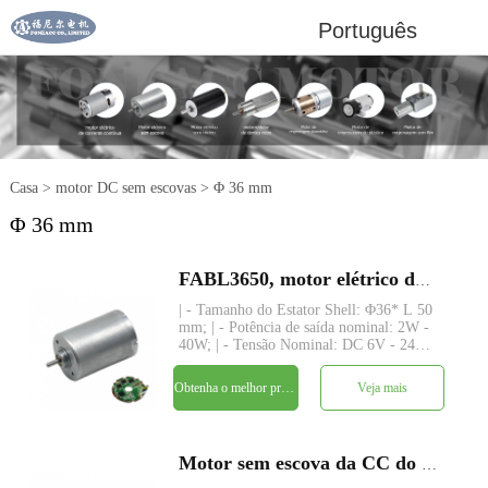
Português
Casa
>
motor DC sem escovas
>
Φ 36 mm
Φ 36 mm
FABL3650, motor elétrico dc sem escova de rotor interno pequeno de 36 mm
| - Tamanho do Estator Shell: Φ36* L 50
mm; | - Potência de saída nominal: 2W -
40W; | - Tensão Nominal: DC 6V - 24V; |
- Torque Nominal: até 450 gf-cm; | -
Eixo: Φ3.175mm (ou 4.0mm),
Obtenha o melhor preço
Veja mais
comprimento personalizado; | - Driver:
driver embutido com 3 senso
Motor sem escova da CC do rotor interno do bldc do diâmetro 36mm de FABL3650 B3650M