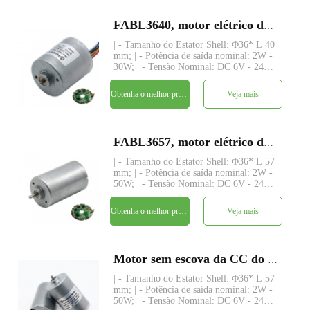
FABL3640, motor elétrico dc sem escova de rotor interno pequeno de 36 mm
| - Tamanho do Estator Shell: Φ36* L 40
mm; | - Potência de saída nominal: 2W -
30W; | - Tensão Nominal: DC 6V - 24V; |
- Torque Nominal: até 320 gf-cm; | -
Eixo: Φ3.175mm (ou 4.0mm),
Obtenha o melhor preço
Veja mais
comprimento personalizado; | - Driver:
driver embutido com 3 senso
FABL3657, motor elétrico dc sem escova de rotor interno pequeno de 36 mm
| - Tamanho do Estator Shell: Φ36* L 57
mm; | - Potência de saída nominal: 2W -
50W; | - Tensão Nominal: DC 6V - 24V; |
- Torque Nominal: até 480 gf-cm; | -
Eixo: Φ3.175mm (ou 4.0mm),
Obtenha o melhor preço
Veja mais
comprimento personalizado; | - Driver:
driver embutido com 3 senso
Motor sem escova da CC do rotor interno do bldc do diâmetro Ø 36mm de BL3657I B3657M
| - Tamanho do Estator Shell: Φ36* L 57
mm; | - Potência de saída nominal: 2W -
50W; | - Tensão Nominal: DC 6V - 24V; |