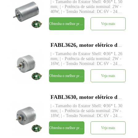
| - Tamanho do Estator Shell: Φ36* L 50
mm; | - Potência de saída nominal: 2W -
40W; | - Tensão Nominal: DC 6V - 24V; |
- Torque Nominal: até 450 gf-cm; | -
Eixo: Φ3.175mm (ou 4.0mm),
Obtenha o melhor preço
Veja mais
comprimento personalizado; | - Driver:
driver embutido com 3 senso
FABL3626, motor elétrico dc sem escova de rotor interno pequeno de 36 mm
| - Tamanho do Estator Shell: Φ36* L 26
mm; | - Potência de saída nominal: 2W -
16W; | - Tensão Nominal: DC 6V - 24V; |
- Torque Nominal: até 98 gf-cm; | - Eixo:
Φ3.175mm (ou 4.0mm), comprimento
Obtenha o melhor preço
Veja mais
personalizado; | - Driver: driver embutido
com 3 sensor
FABL3630, motor elétrico dc sem escova de rotor interno pequeno de 36 mm
| - Tamanho do Estator Shell: Φ36* L 30
mm; | - Potência de saída nominal: 2W -
18W; | - Tensão Nominal: DC 6V - 24V; |
- Torque Nominal: até 210 gf-cm; | -
Eixo: Φ3.175mm (ou 4.0mm),
Obtenha o melhor preço
Veja mais
comprimento personalizado; | - Driver:
driver embutido com 3 senso