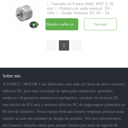
| - Tamanho do Estator Shell: Φ36* L 26
mm; | - Potência de saída nominal: 2W -
16W; | - Tensão Nominal: DC 6V - 24V; |
- Torque Nominal: até 98 gf-cm; | - Eixo:
Φ3.175mm (ou 4.0mm), comprimento
Obtenha o melhor preço
Veja mais
personalizado; | - Driver: driver embutido
com 3 sensor
1
Sobre nós
A FONECC MOTOR é um fabricante com sede na China de micro motores
elétricos DC para uma variedade de aplicações industriais, aparelhos
médicos e dispositivos domésticos inteligentes, variando de motores DC
sem núcleo de Ø 8 mm a motores elétricos DC de engrenagem planetária de
60 mm de diâmetro. Nossa equipe dedicada fornece respostas pontuais para
atender às suas necessidades de design de produto. Nós nos concentramos
em fornecer soluções ideais para nossos clientes por meio de suporte de