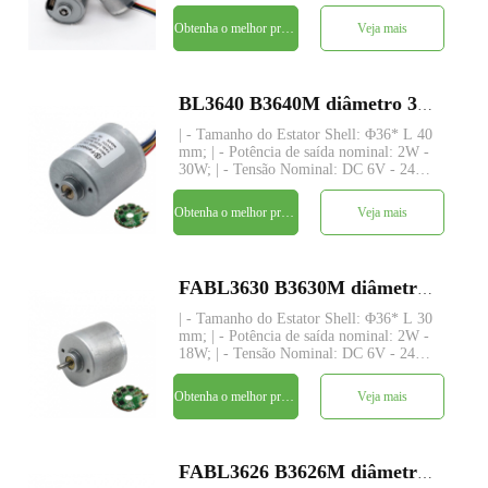
- Torque Nominal: até 480 gf-cm; | -
Eixo: Φ3.175mm (ou 4.0mm),
Obtenha o melhor preço
Veja mais
comprimento personalizado; | - Driver:
driver embutido com 3 senso
BL3640 B3640M diâmetro 36 milímetros bldc interior do rotor do motor sem escovas DC
| - Tamanho do Estator Shell: Φ36* L 40
mm; | - Potência de saída nominal: 2W -
30W; | - Tensão Nominal: DC 6V - 24V; |
- Torque Nominal: até 320 gf-cm; | -
Eixo: Φ3.175mm (ou 4.0mm),
Obtenha o melhor preço
Veja mais
comprimento personalizado; | - Driver:
driver embutido com 3 senso
FABL3630 B3630M diâmetro 36 milímetros bldc interior do rotor do motor sem escovas DC
| - Tamanho do Estator Shell: Φ36* L 30
mm; | - Potência de saída nominal: 2W -
18W; | - Tensão Nominal: DC 6V - 24V; |
- Torque Nominal: até 210 gf-cm; | -
Eixo: Φ3.175mm (ou 4.0mm),
Obtenha o melhor preço
Veja mais
comprimento personalizado; | - Driver:
driver embutido com 3 senso
FABL3626 B3626M diâmetro 36 milímetros bldc interior do rotor do motor sem escovas DC